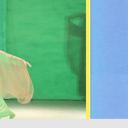
gungscode wird dann an diese
das Benutzerkonto festgelegt
. Zum Seitenanfang.
Nach Oben