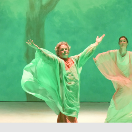
nhalt
Bitte die E-Mail-Adresse des Benutzerkontos eingeben. Ein Bestäti
verschickt. Sobald der Code vorliegt, kann ein neues Passwort für 
werden.
E-Mail-Adresse
*
n