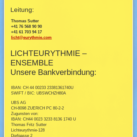
Leitung:
Thomas Sutter
+41 76 568 90 90
+41 61 703 94 17
licht@eurythmie.com
LICHTEURYTHMIE –
ENSEMBLE
Unsere Bankverbindung:
IBAN: CH 44 00233 23381361740U
SWIFT / BIC: UBSWCHZH80A
UBS AG
CH-8098 ZUERICH PC 80-2-2
Zugunsten von:
IBAN: CH44 0023 3233 8136 1740 U
Thomas Fritz Sutter
Lichteurythmie-128
Dorfgasse 2