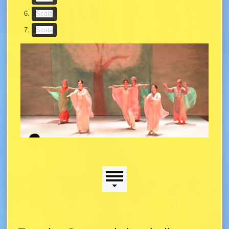
(Slideshow-Taste)
Scala
(Slideshow-Taste)
Scala
Scala
Seitenmenü
Seitenmenü
Hauptinhalt