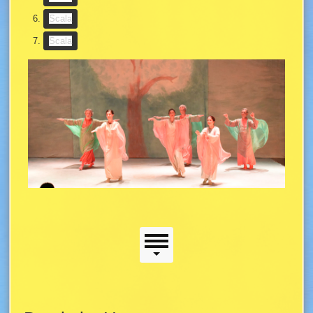
(Slideshow-Taste)
Scala
(Slideshow-Taste)
Scala
Scala
Seitenmenü
Seitenmenü
Hauptinhalt