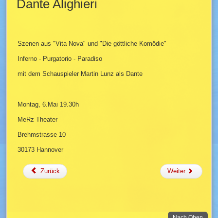
Dante Alighieri
Szenen aus "Vita Nova" und "Die göttliche Komödie"
Inferno - Purgatorio - Paradiso
mit dem Schauspieler Martin Lunz als Dante
Montag, 6.Mai 19.30h
MeRz Theater
Brehmstrasse 10
30173 Hannover
Zurück
Weiter
. Zum
Nach Oben