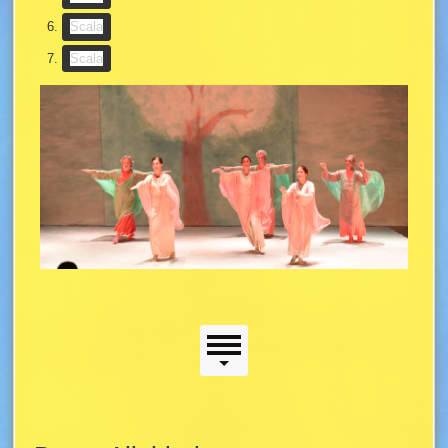
(Slideshow-Taste)
Scala
(Slideshow-Taste)
Scala
Scala
Seitenmenü
Seitenmenü
Hauptinhalt