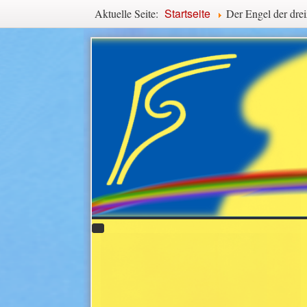
Navigationspfad
Startseite
Aktuelle Seite:
Der Engel der dre
Hauptmenü
Slideshow
Ergänzende Inhalte (o
Anhalten
Scala