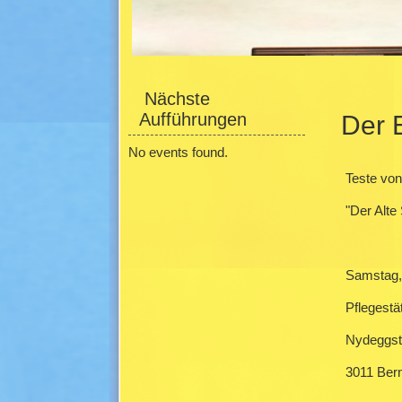
Seitenmenü
Haupti
Nächste
Aufführungen
Der 
No events found.
Teste von
"Der Alte
Samstag,
Pflegestä
Nydeggst
3011 Ber