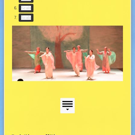
(Slideshow-Taste)
Scala
(Slideshow-Taste)
Scala
Scala
Seitenmenü
Seitenmenü
Hauptinhalt