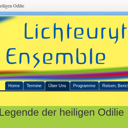
eiligen Odilie
Home
Termine
Über Uns
Programme
Reisen, Beric
nhalt
Legende der heiligen Odilie