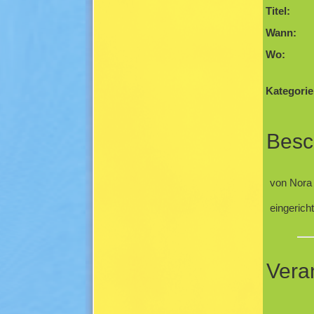
Titel:
Wann:
Wo:
Kategorie
Besc
von Nora 
eingerich
Vera