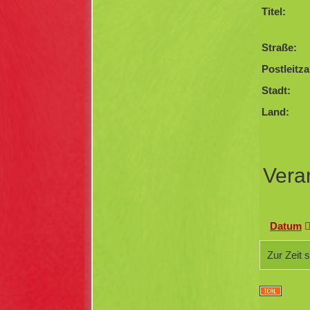
Titel:
Straße:
Postleitza
Stadt:
Land:
Vera
Datum
Zur Zeit 