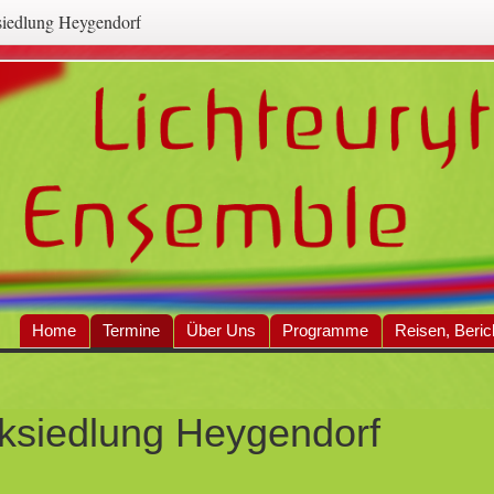
iedlung Heygendorf
Home
Termine
Über Uns
Programme
Reisen, Beric
nhalt
ksiedlung Heygendorf