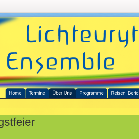
Home
Termine
Über Uns
Programme
Reisen, Beric
nhalt
gstfeier