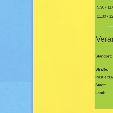
9.30 - 11
11.30 - 1
Vera
Standort:
Straße:
Postleitza
Stadt:
Land: