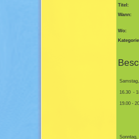
Titel:
Wann:
Wo:
Kategorie
Besc
Samstag,
16.30 - 
19.00 - 2
Infern
Sonntag, 